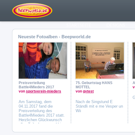
STARTSEITE
DESIGNS
Neueste Fotoalben - Beepworld.de
Preisverteilung
75. Geburtstag HANS
A
Battle4Mieders 2017
MOTTEL
v
von
sportverein-mieders
von
gvtest
G
Am Samstag, dem
Nach de Singstund E
04.11.2017 fand die
Ständli mit e me Vesper un
Preisverteilung des
Wii
Battle4Mieders 2017 statt.
Herzlichen Glückwunsch
allen Teilnehmern und bis
nächstes Jahr!