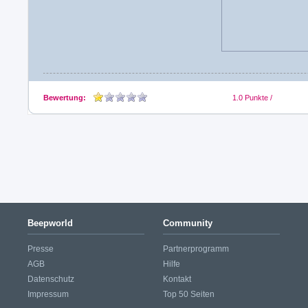
Bewertung:
1.0
Punkte /
Beepworld
Community
Presse
Partnerprogramm
AGB
Hilfe
Datenschutz
Kontakt
Impressum
Top 50 Seiten