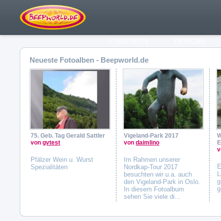
STARTSEITE
DESIGNS
Neueste Fotoalben - Beepworld.de
75. Geb. Tag Gerald Sattler
Vigeland-Park 2017
W
von
gvtest
von
daimlino
v
Pfälzer Wein u. Wurst
Im Rahmen unserer
E
Spezialitäten
Nordkap-Tour 2017
L
besuchten wir u.a. auch
g
den Vigeland-Park in Oslo.
g
In diesem Fotoalbum
sehen Sie viele di...