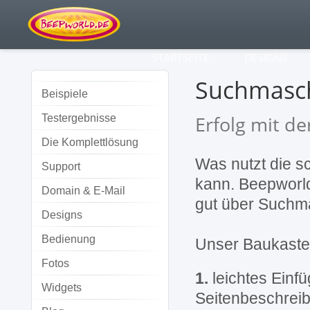
STARTSEITE
DESIGNS
Suchmasc
Beispiele
Erfolg mit d
Testergebnisse
Die Komplettlösung
Was nutzt die s
Support
kann. Beepworld
Domain & E-Mail
gut über Suchm
Designs
Bedienung
Unser Baukasten 
Fotos
1.
leichtes Einf
Widgets
Seitenbeschreibu