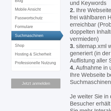
Blog
und Keywords
2.
Ihre Webseite 
Mobile Ansicht
frei wählbaren
Passwortschutz
erreichbar (Pro
Formulare
doppelten Inhal
Suchmaschinen
vermieden)
3.
sitemap.xml w
Shop
generiert (in d
Hosting & Sicherheit
Auflistung aller
Professionelle Nutzung
4.
Aufnahme in u
Ihre Webseite b
Suchmaschinen 
Jetzt anmelden
Je weiter Sie i
Besucher erhält
Sie mehr Intera