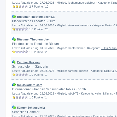
Letzte Aktualisierung: 27.06.2026 - Mitglied: fischamenderspielleut - Kategorie:
Kult
2.7
Punkte /
10
Büsumer Theotermoker e.V.
Plattdeutsches Theater Büsum
Letzte Aktualisierung: 01.06.2026 - Mitglied: stueven-buesum - Kategorie:
Kultur & 
1.0
Punkte /
26
Büsumer Theotermoker
Plattdeutsches Theater in Büsum
Letzte Aktualisierung: 01.06.2026 - Mitglied: theotermoker - Kategorie:
Kultur & Kun
1.0
Punkte /
26
Caroline Koczan
Schauspielerin, Sängerin
Letzte Aktualisierung: 03.08.2026 - Mitglied: caroline-koczan - Kategorie:
Kultur & 
1.0
Punkte /
1
tobiaskorinth.com
Informationen über den Schauspieler Tobias Korinth
Letzte Aktualisierung: 28.08.2023 - Mitglied: tobbik75 - Kategorie:
Kultur & Kunst
>
1.0
Punkte /
1
Sänger Schauspieler
Sebastian Hammer
Letzte Aktualisierung: 22.02.2023 - Mitglied: sebastianhammer - Kategorie:
Kultur &