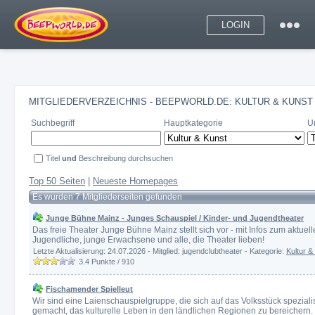
LOGIN
MITGLIEDERVERZEICHNIS - BEEPWORLD.DE: KULTUR & KUNST
Suchbegriff
Hauptkategorie
U
Titel
und
Beschreibung durchsuchen
Top 50 Seiten
|
Neueste Homepages
Es wurden 7 Mitgliederseiten gefunden
Junge Bühne Mainz - Junges Schauspiel / Kinder- und Jugendtheater
Das freie Theater Junge Bühne Mainz stellt sich vor - mit Infos zum aktue
Jugendliche, junge Erwachsene und alle, die Theater lieben!
Letzte Aktualisierung: 24.07.2026 - Mitglied: jugendclubtheater - Kategorie:
Kultur &
3.4
Punkte /
910
Fischamender Spielleut
Wir sind eine Laienschauspielgruppe, die sich auf das Volksstück speziali
gemacht, das kulturelle Leben in den ländlichen Regionen zu bereichern.