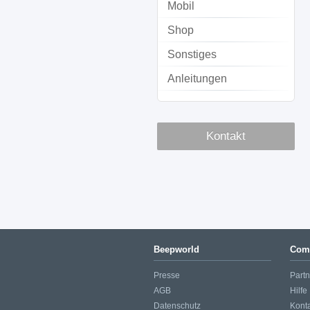
Mobil
Shop
Sonstiges
Anleitungen
Kontakt
Beepworld
Com
Presse
Part
AGB
Hilfe
Datenschutz
Kont