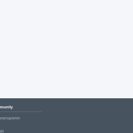
munity
nerprogramm
akt