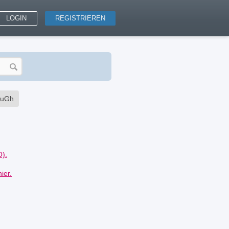
LOGIN
REGISTRIEREN
EuGh
).
ier.