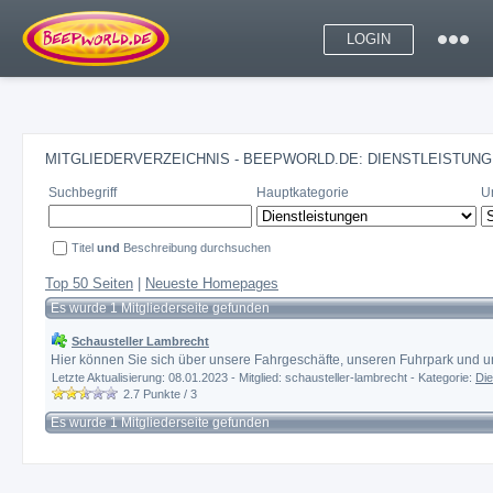
LOGIN
MITGLIEDERVERZEICHNIS - BEEPWORLD.DE: DIENSTLEISTUNG
Suchbegriff
Hauptkategorie
U
Titel
und
Beschreibung durchsuchen
Top 50 Seiten
|
Neueste Homepages
Es wurde 1 Mitgliederseite gefunden
Schausteller Lambrecht
Hier können Sie sich über unsere Fahrgeschäfte, unseren Fuhrpark und u
Letzte Aktualisierung: 08.01.2023 - Mitglied: schausteller-lambrecht - Kategorie:
Die
2.7
Punkte /
3
Es wurde 1 Mitgliederseite gefunden