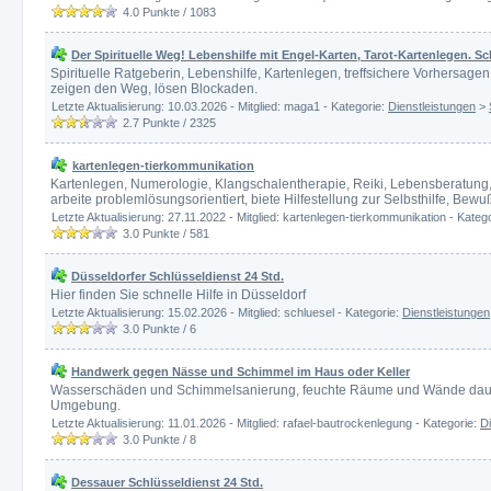
4.0
Punkte /
1083
Der Spirituelle Weg! Lebenshilfe mit Engel-Karten, Tarot-Kartenlegen. S
Spirituelle Ratgeberin, Lebenshilfe, Kartenlegen, treffsichere Vorhersage
zeigen den Weg, lösen Blockaden.
Letzte Aktualisierung: 10.03.2026 - Mitglied: maga1 - Kategorie:
Dienstleistungen
>
2.7
Punkte /
2325
kartenlegen-tierkommunikation
Kartenlegen, Numerologie, Klangschalentherapie, Reiki, Lebensberatung
arbeite problemlösungsorientiert, biete Hilfestellung zur Selbsthilfe, Bewu
Letzte Aktualisierung: 27.11.2022 - Mitglied: kartenlegen-tierkommunikation - Kateg
3.0
Punkte /
581
Düsseldorfer Schlüsseldienst 24 Std.
Hier finden Sie schnelle Hilfe in Düsseldorf
Letzte Aktualisierung: 15.02.2026 - Mitglied: schluesel - Kategorie:
Dienstleistungen
3.0
Punkte /
6
Handwerk gegen Nässe und Schimmel im Haus oder Keller
Wasserschäden und Schimmelsanierung, feuchte Räume und Wände dauerha
Umgebung.
Letzte Aktualisierung: 11.01.2026 - Mitglied: rafael-bautrockenlegung - Kategorie:
Di
3.0
Punkte /
8
Dessauer Schlüsseldienst 24 Std.