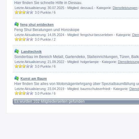
Hier finden Sie schnelle Hilfe in Dessau.
Letzte Aktualisierung: 30.07.2025 - Mitglied: dessau1 - Kategorie:
Dienstleistungen
3.0
Punkte /
6
feng shui entdecken
Feng Shui Beratungen und Horoskope
Letzte Aktualisierung: 14.05.2024 - Mitglied: fengshui-besserleben - Kategorie:
Dien
3.0
Punkte /
2
Landtechnik
Sonderbau im Bereich Metall, Gartendeko, Stalleinrichtungen, Türen, Bal
Letzte Aktualisierung: 21.09.2022 - Mitglied: holgerlampe - Kategorie:
Dienstleistun
3.0
Punkte /
6
Kunst am Baum
Hier finden Sie alles von Motorsägenlehrgang über Spezialbaumfällung u
Letzte Aktualisierung: 23.04.2019 - Mitglied: baumschubserfriedl - Kategorie:
Dienst
3.0
Punkte /
6
Es wurden 102 Mitgliederseiten gefunden