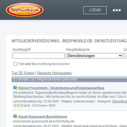
LOGIN
MITGLIEDERVERZEICHNIS - BEEPWORLD.DE: DIENSTLEISTUN
Suchbegriff
Hauptkategorie
U
Titel
und
Beschreibung durchsuchen
Top 50 Seiten
|
Neueste Homepages
Es wurden 102 Mitgliederseiten gefunden
Kleiner Froschteich - Kinderbetreuung/Kindertagespflege
Als erfahrene Tagesmutter/Kinderpflegerin biete ich Ihnen gemeinsam mit 
Stolberg/Aachen)an. Wir betreuen bis zu sechs Kinder im Alter von 1 bis 4
Letzte Aktualisierung: 22.06.2026 - Mitglied: melaniewauben - Kategorie:
Dienstleis
2.9
Punkte /
8097
Kiesel-Quarzsand-Beschichtung
www.kiesel-quarzsand-beschichtung.de
Letzte Aktualisierung: 05.07.2023 - Mitglied: kiesel-quarzsand-beschichtung - Kate