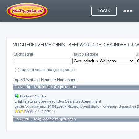
LOGIN
MITGLIEDERVERZEICHNIS - BEEPWORLD.DE: GESUNDHEIT &
Suchbegriff
Hauptkategorie
U
Titel
und
Beschreibung durchsuchen
Top 50 Seiten
|
Neueste Homepages
Es wurde 1 Mitgliederseite gefunden
Bodyroll Studio
Erfahre etwas über gesundes Gezieltes Abnehmen!
Letzte Aktualisierung: 14.04.2026 - Mitglied: boyrollstudio - Kategorie:
Gesundheit &
2.7
Punkte /
7
Es wurde 1 Mitgliederseite gefunden