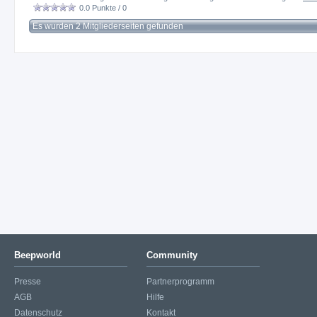
0.0
Punkte /
0
Es wurden 2 Mitgliederseiten gefunden
Beepworld
Community
Presse
Partnerprogramm
AGB
Hilfe
Datenschutz
Kontakt