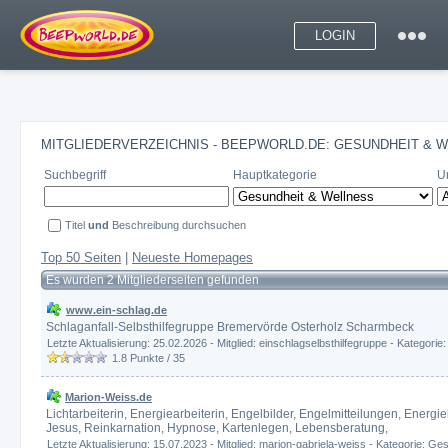
LOGIN
MITGLIEDERVERZEICHNIS - BEEPWORLD.DE: GESUNDHEIT & W
Suchbegriff
Hauptkategorie
U
Titel
und
Beschreibung durchsuchen
Top 50 Seiten
|
Neueste Homepages
Es wurden 2 Mitgliederseiten gefunden
www.ein-schlag.de
Schlaganfall-Selbsthilfegruppe Bremervörde Osterholz Scharmbeck
Letzte Aktualisierung: 25.02.2026 - Mitglied: einschlagselbsthilfegruppe - Kategorie
1.8
Punkte /
35
Marion-Weiss.de
Lichtarbeiterin, Energiearbeiterin, Engelbilder, Engelmitteilungen, Ene
Jesus, Reinkarnation, Hypnose, Kartenlegen, Lebensberatung,
Letzte Aktualisierung: 15.07.2023 - Mitglied: marion-gabriela-weiss - Kategorie:
Ges