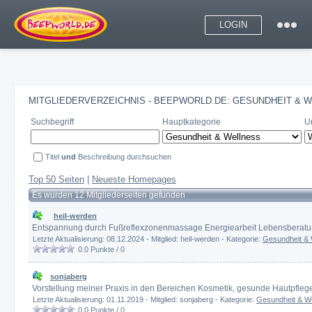
LOGIN
MITGLIEDERVERZEICHNIS - BEEPWORLD.DE: GESUNDHEIT & 
Suchbegriff
Hauptkategorie
U
Titel
und
Beschreibung durchsuchen
Top 50 Seiten
|
Neueste Homepages
Es wurden 12 Mitgliederseiten gefunden
heil-werden
Entspannung durch Fußreflexzonenmassage Energiearbeit Lebensberat
Letzte Aktualisierung: 08.12.2024 - Mitglied: heil-werden - Kategorie:
Gesundheit & 
0.0
Punkte /
0
sonjaberg
Vorstellung meiner Praxis in den Bereichen Kosmetik, gesunde Hautpfle
Letzte Aktualisierung: 01.11.2019 - Mitglied: sonjaberg - Kategorie:
Gesundheit & W
0.0
Punkte /
0